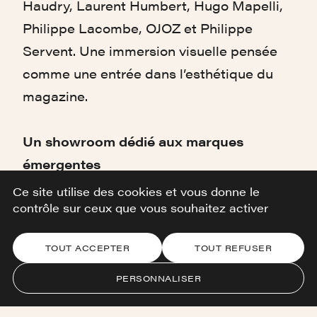
Haudry, Laurent Humbert, Hugo Mapelli,
Philippe Lacombe, OJOZ et Philippe
Servent. Une immersion visuelle pensée
comme une entrée dans l’esthétique du
magazine.
Un showroom dédié aux marques
émergentes
Les collections de designers présents
Ce site utilise des cookies et vous donne le
contrôle sur ceux que vous souhaitez activer
dans les deux premiers numéros du
magazine ont été réunies dans un espace
TOUT ACCEPTER
TOUT REFUSER
conçu pour valoriser leur singularité et
favoriser la rencontre avec le public.
PERSONNALISER
Obtenir une estimation