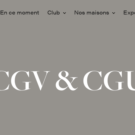
En ce moment
Club
Nos maisons
Exp
Membership
Paris
Ev
Adhérer
Lille
Pr
Programmation
Vo
CGV & CG
Engagements
Fo
Partenaires