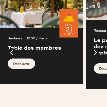
LUN
31
Restaura
AOÛT
Restaurant 12:30 / Paris
Le p
des 
Table des membres
sept
Découvrir
Déco