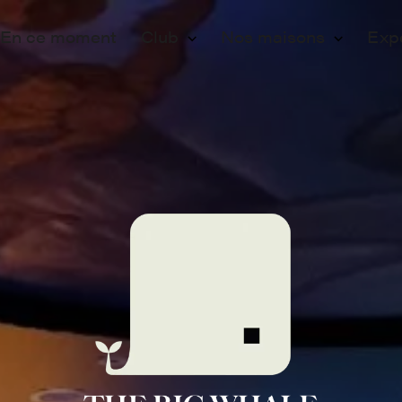
En ce moment
Club
Nos maisons
Exp
Membership
Paris
Ev
Adhérer
Lille
Pr
Programmation
Vo
 Whale
Engagements
Fo
Partenaires