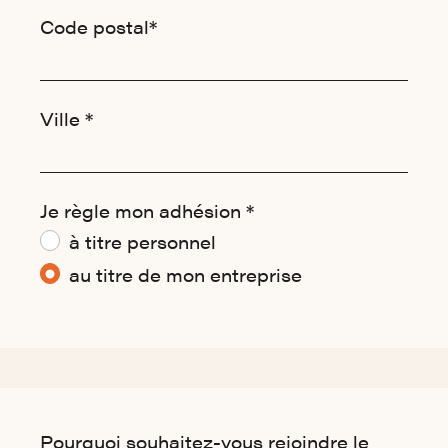
Code postal*
Ville *
Je règle mon adhésion *
à titre personnel
au titre de mon entreprise
Rejoindre we are_
Pourquoi souhaitez-vous rejoindre le