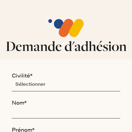
Aller au contenu principal
Panneau de gestion des cookies
Demande d'adhésion
Votre profil
Civilité*
Nom*
Prénom*