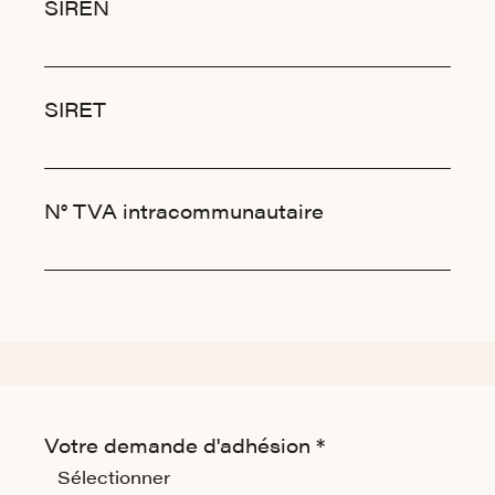
SIREN
SIRET
N° TVA intracommunautaire
Type d'adhésion souhaitée
Votre demande d'adhésion *