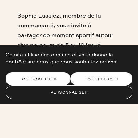
Sophie Lussiez, membre de la
communauté, vous invite à
partager ce moment sportif autour
d’un parcours de 5 ou 10 km, à
adapter selon votre rythme et vos
Ce site utilise des cookies et vous donne le
contrôle sur ceux que vous souhaitez activer
envies. L’objectif est simple : se
retrouver, bouger ensemble et
TOUT ACCEPTER
TOUT REFUSER
créer du lien dans un cadre
PERSONNALISER
convivial.
Tous les niveaux sont les
bienvenus, que vous soyez coureur
régulier ou simplement curieux de