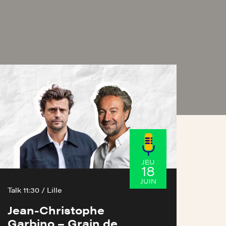
JEU
18
JUIN
Talk 11:30 / Lille
Jean-Christophe
Garbino – Grain de