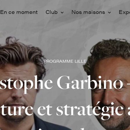
En ce moment
Club
Nos maisons
Exp
Membership
Paris
Ev
Adhérer
Lille
Pr
Programmation
Vo
PROGRAMME LILLE
Engagements
Fo
stophe Garbino 
Partenaires
ture et stratégi