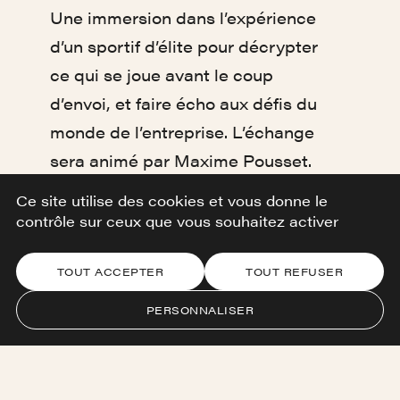
Une immersion dans l’expérience
d’un sportif d’élite pour décrypter
ce qui se joue avant le coup
d’envoi, et faire écho aux défis du
monde de l’entreprise. L’échange
sera animé par Maxime Pousset.
Ce site utilise des cookies et vous donne le
La rencontre sera suivie d’une
contrôle sur ceux que vous souhaitez activer
séance de dédicace autour de
leurs ouvrages :
TOUT ACCEPTER
TOUT REFUSER
Pascal Cygan, Un Dogue à Arsenal
PERSONNALISER
(Patrick Robert) et
LOSC, 80 ans
d’histoire et de fierté
de Maxime
Pousset.