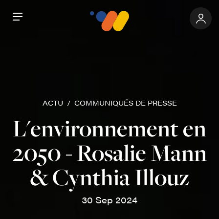
Aller au contenu principal
Panneau de gestion des cookies
Espa
Menu
ACTU
COMMUNIQUÉS DE PRESSE
L'environnement en
2050 - Rosalie Mann
& Cynthia Illouz
30 Sep 2024