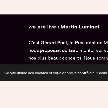
we are live : Martin Luminet
C’est Gérard Pont, le Président de M
nous proposait de faire monter sur s
nos plus beaux concerts. Nous somm
cet auteur – compositeur – interprè
Ce site utilise des cookies et vous donne le contrôle sur ceux
s’est vu signer en label chez La Per