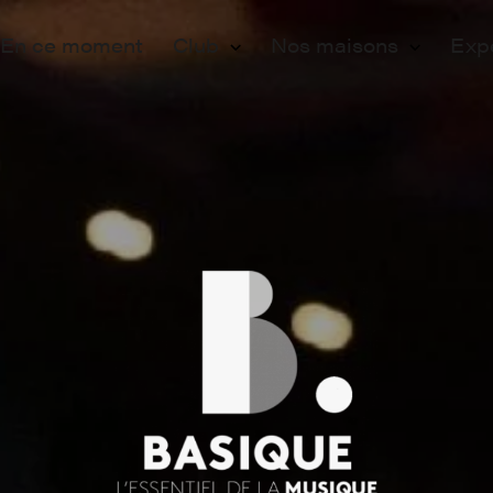
En ce moment
Club
Nos maisons
Exp
Membership
Paris
Ev
Adhérer
Lille
Pr
Programmation
Vo
Engagements
Fo
Partenaires