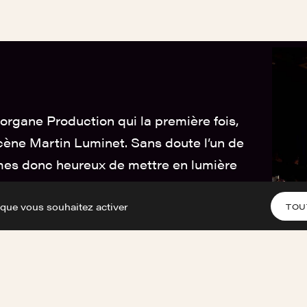
organe Production qui la première fois,
cène Martin Luminet. Sans doute l’un de
es donc heureux de mettre en lumière
te qui après son passage chez we are_
 que vous souhaitez activer
cée.
TOU