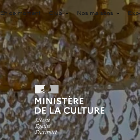
En ce moment
Club
Nos maisons
Exp
Membership
Paris
Ev
Adhérer
Lille
Pr
Programmation
Vo
e de la cult
Engagements
Fo
Partenaires