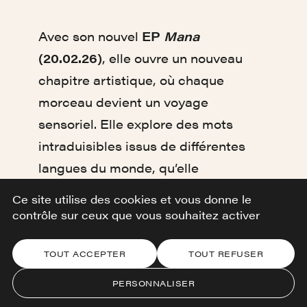
Avec son nouvel
EP
Mana
(20.02.26)
, elle ouvre un nouveau
chapitre artistique, où chaque
morceau devient un voyage
sensoriel. Elle explore des mots
intraduisibles issus de différentes
langues du monde, qu’elle
transforme en musique pour
Ce site utilise des cookies et vous donne le
raconter ce que les mots seuls ne
contrôle sur ceux que vous souhaitez activer
peuvent exprimer : les émotions
universelles.
TOUT ACCEPTER
TOUT REFUSER
PERSONNALISER
Son écriture mêle intensité