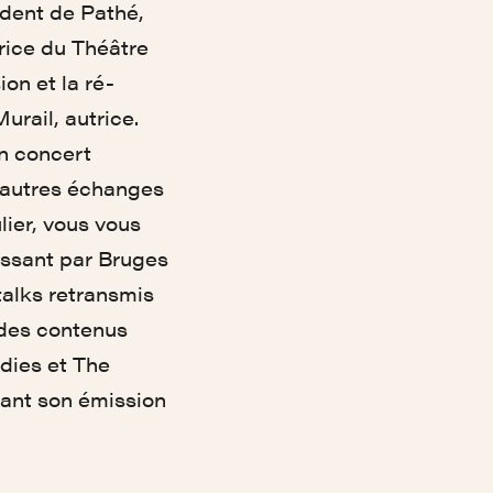
ident de Pathé,
rice du Théâtre
on et la ré-
urail, autrice.
n concert
d’autres échanges
ier, vous vous
assant par Bruges
talks retransmis
t des contenus
dies et The
ant son émission