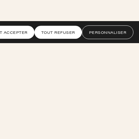
Touch, 5 lieux
pectateurs online
T ACCEPTER
TOUT REFUSER
PERSONNALISER