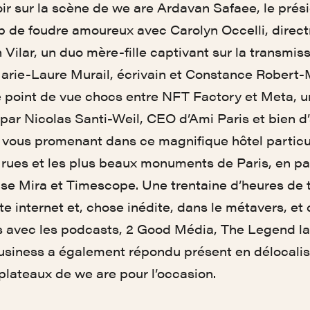
ir sur la scène de we are Ardavan Safaee, le prés
p de foudre amoureux avec Carolyn Occelli, direct
Vilar, un duo mère-fille captivant sur la transmissi
arie-Laure Murail, écrivain et Constance Robert-M
point de vue chocs entre NFT Factory et Meta, u
par Nicolas Santi-Weil, CEO d’Ami Paris et bien 
 vous promenant dans ce magnifique hôtel particul
 rues et les plus beaux monuments de Paris, en p
rise Mira et Timescope. Une trentaine d’heures de 
site internet et, chose inédite, dans le métavers, e
ts avec les podcasts, 2 Good Média, The Legend la
iness a également répondu présent en délocalis
plateaux de we are pour l’occasion.