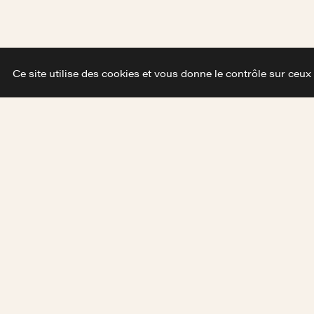
30 heures de 
Ce site utilise des cookies et vous donne le contrôle sur ceux
partenaires en F
News