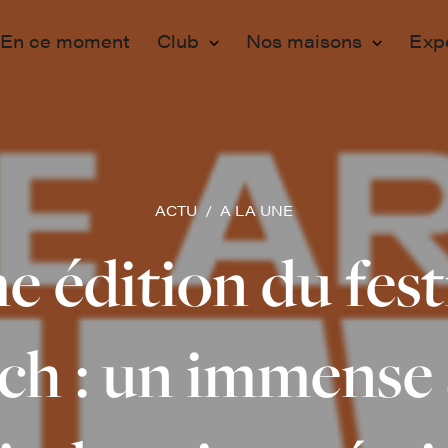
En ce moment
Club
Nos maisons
Exp
Membership
Paris
Ev
Adhérer
Lille
Pr
Programmation
Vo
ACTU
A LA UNE
Engagements
Fo
e édition du fest
Partenaires
ch : un immense 