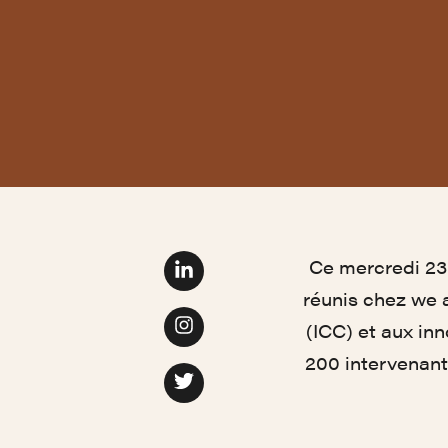
Ce mercredi 23
Page Linkedin
réunis chez we a
Page Facebook
(ICC) et aux in
200 intervenant
Page twitter