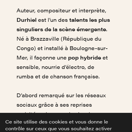
Auteur, compositeur et interprète,
Durhiel
est l’un des
talents les plus
singuliers de la scène émergente
.
Né à Brazzaville (République du
Congo) et installé à Boulogne-sur-
Mer, il façonne une
pop hybride
et
sensible, nourrie d’électro, de
rumba et de chanson française.
D’abord remarqué sur les réseaux
sociaux grâce à ses reprises
revisitées des grands classiques,
Ce site utilise des cookies et vous donne le
Durhiel oscille entre la chaleur d’un
contrôle sur ceux que vous souhaitez activer