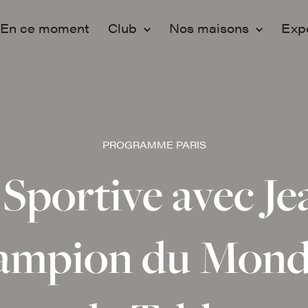
En ce moment
Club
Nos maisons
Exp
Membership
Paris
Ev
Adhérer
Lille
Pr
Programmation
Vo
PROGRAMME PARIS
Engagements
Fo
Sportive avec Je
Partenaires
ampion du Mond