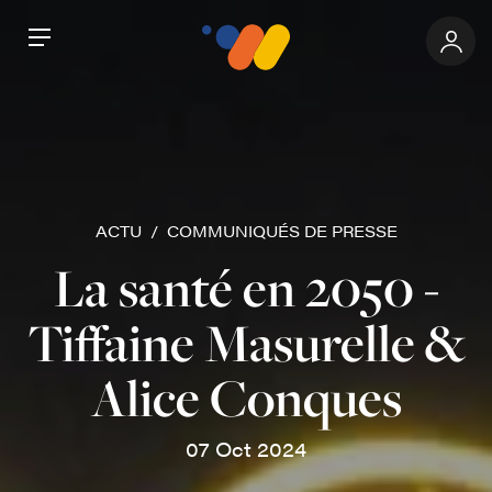
Aller au contenu principal
Panneau de gestion des cookies
Espa
Menu
ACTU
COMMUNIQUÉS DE PRESSE
La santé en 2050 -
Tiffaine Masurelle &
Alice Conques
07 Oct 2024