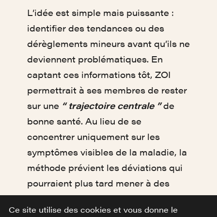
L’idée est simple mais puissante :
identifier des tendances ou des
dérèglements mineurs avant qu’ils ne
deviennent problématiques. En
captant ces informations tôt, ZOI
permettrait à ses membres de rester
sur une
“ trajectoire centrale ”
de
bonne santé. Au lieu de se
concentrer uniquement sur les
symptômes visibles de la maladie, la
méthode prévient les déviations qui
pourraient plus tard mener à des
maladies plus graves. En intervenant
Ce site utilise des cookies et vous donne le
dès les premiers signes, il