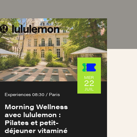
MER
22
JUIL
Experiences 08:30 / Paris
Morning Wellness
avec lululemon :
Pilates et petit-
déjeuner vitaminé