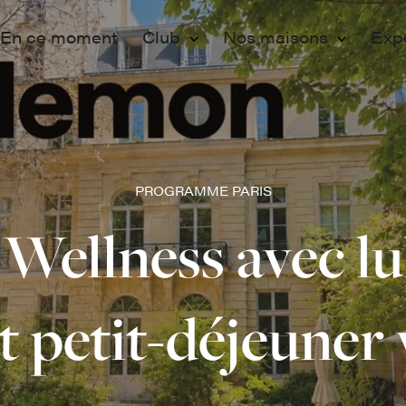
En ce moment
Club
Nos maisons
Exp
Membership
Paris
Ev
Adhérer
Lille
Pr
Programmation
Vo
PROGRAMME PARIS
Engagements
Fo
Wellness avec lu
Partenaires
et petit-déjeuner