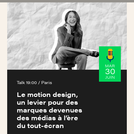
MAR
30
JUIN
Talk 19:00 / Paris
Le motion design,
un levier pour des
marques devenues
des médias à l’ère
du tout-écran