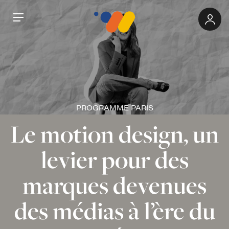
Aller au contenu principal
Panneau de gestion des cookies
Espa
Menu
PROGRAMME PARIS
Le motion design, un
levier pour des
marques devenues
des médias à l’ère du