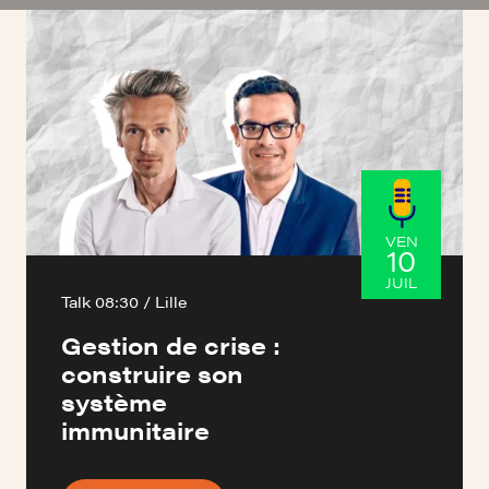
VEN
10
JUIL
Talk 08:30 / Lille
Gestion de crise :
construire son
système
immunitaire