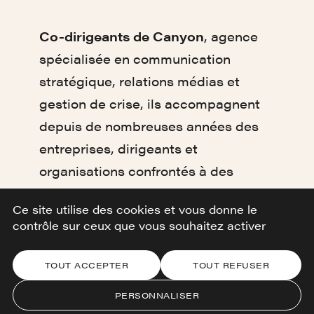
Co-dirigeants de Canyon
, agence
spécialisée en communication
stratégique, relations médias et
gestion de crise, ils accompagnent
depuis de nombreuses années des
entreprises, dirigeants et
organisations confrontés à des
enjeux de visibilité, d’influence et
Ce site utilise des cookies et vous donne le
de réputation. Anciens journalistes,
contrôle sur ceux que vous souhaitez activer
médiatrainers et experts des
relations avec les médias, ils ont
TOUT ACCEPTER
TOUT REFUSER
développé une approche
PERSONNALISER
pragmatique fondée sur