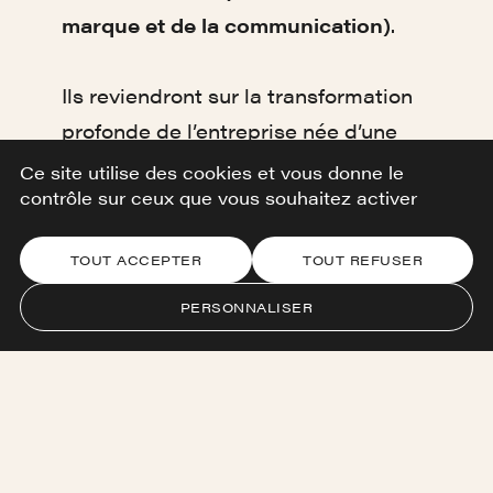
marque et de la communication)
.
Ils reviendront sur la transformation
profonde de l’entreprise née d’une
crise majeure, et sur la manière
Ce site utilise des cookies et vous donne le
contrôle sur ceux que vous souhaitez activer
dont la marque a été mobilisée
comme levier central pour repenser
TOUT ACCEPTER
TOUT REFUSER
l’organisation, retrouver du sens et
relancer la croissance.
PERSONNALISER
Un rendez-vous inspirant pour tous
ceux qui s’intéressent à la
stratégie, à la résilience et au
leadership en contexte de