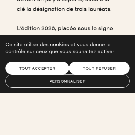
clé la désignation de trois lauréats.
L’édition 2026, placée sous le signe
de
“Revolutionizing the Creative
Ce site utilise des cookies et vous donne le
Industries through Innovation”
,
contrôle sur ceux que vous souhaitez activer
met en avant des solutions à fort
impact, alliant innovation
TOUT ACCEPTER
TOUT REFUSER
technologique, potentiel de
PERSONNALISER
développement international et
contribution au rayonnement
culturel.
La sélection des lauréats repose
sur un jury aux profils